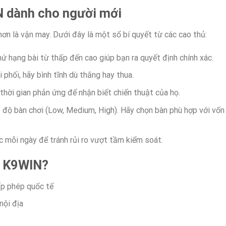
N dành cho người mới
hơn là vận may. Dưới đây là một số bí quyết từ các cao thủ:
hứ hạng bài từ thấp đến cao giúp bạn ra quyết định chính xác.
phối, hãy bình tĩnh dù thắng hay thua.
thời gian phản ứng để nhận biết chiến thuật của họ.
độ bàn chơi (Low, Medium, High). Hãy chọn bàn phù hợp với vốn
c mỗi ngày để tránh rủi ro vượt tầm kiểm soát.
i K9WIN?
p phép quốc tế
nội địa