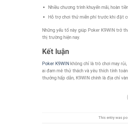
Nhiều chương trình khuyến mãi, hoàn tiề
Hỗ trợ chơi thử miễn phí trước khi đặt 
Những yếu tố này giúp Poker K9WIN trở thà
thị trường hiện nay.
Kết luận
Poker K9WIN
không chỉ là trò chơi may rủi
ai đam mê thử thách và yêu thích tính toán 
thưởng hấp dẫn, K9WIN chính là địa chỉ và
This entry was po