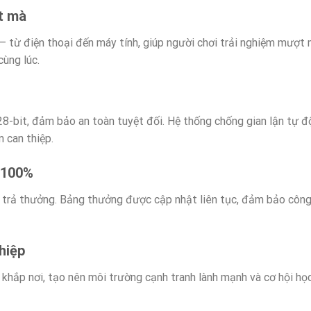
ợt mà
– từ điện thoại đến máy tính, giúp người chơi trải nghiệm mượt 
cùng lúc.
8-bit, đảm bảo an toàn tuyệt đối. Hệ thống chống gian lận tự 
 can thiệp.
 100%
ệ trả thưởng. Bảng thưởng được cập nhật liên tục, đảm bảo côn
hiệp
khắp nơi, tạo nên môi trường cạnh tranh lành mạnh và cơ hội họ