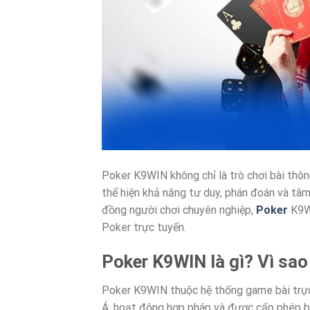
Poker K9WIN không chỉ là trò chơi bài thôn
thể hiện khả năng tư duy, phán đoán và tâm
đồng người chơi chuyên nghiệp,
Poker
K9WI
Poker trực tuyến.
Poker K9WIN là gì? Vì sao
Poker K9WIN thuộc hệ thống game bài trực 
Á, hoạt động hợp pháp và được cấp phép b