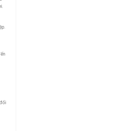
i.
ệp.
đến
 đối