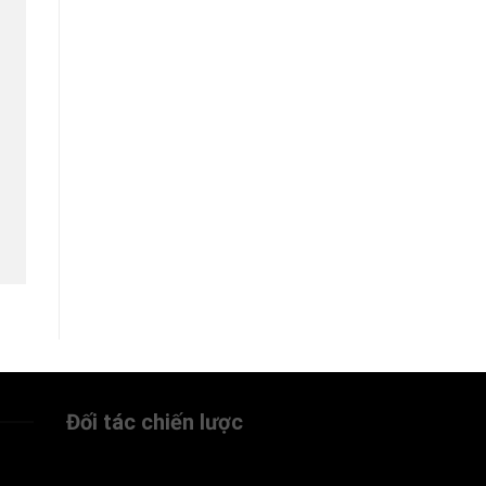
Đối tác chiến lược