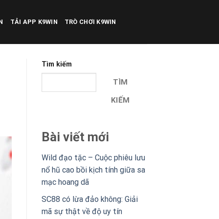
N
TẢI APP K9WIN
TRÒ CHƠI K9WIN
Tìm kiếm
TÌM
KIẾM
Bài viết mới
Wild đạo tặc – Cuộc phiêu lưu
nổ hũ cao bồi kịch tính giữa sa
mạc hoang dã
SC88 có lừa đảo không: Giải
mã sự thật về độ uy tín