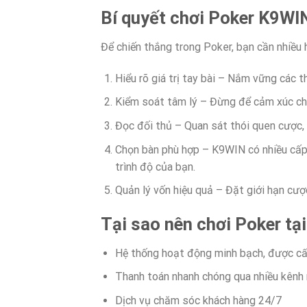
Bí quyết chơi Poker K9WI
Để chiến thắng trong Poker, bạn cần nhiều 
Hiểu rõ giá trị tay bài – Nắm vững các t
Kiểm soát tâm lý – Đừng để cảm xúc chi 
Đọc đối thủ – Quan sát thói quen cược, 
Chọn bàn phù hợp – K9WIN có nhiều cấp 
trình độ của bạn.
Quản lý vốn hiệu quả – Đặt giới hạn cượ
Tại sao nên chơi Poker tạ
Hệ thống hoạt động minh bạch, được cấ
Thanh toán nhanh chóng qua nhiều kênh 
Dịch vụ chăm sóc khách hàng 24/7