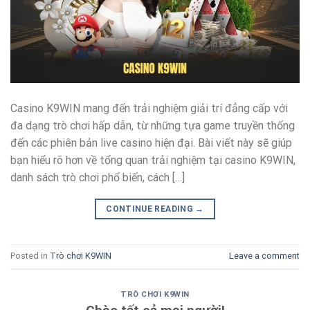
Casino K9WIN mang đến trải nghiệm giải trí đẳng cấp với
đa dạng trò chơi hấp dẫn, từ những tựa game truyền thống
đến các phiên bản live casino hiện đại. Bài viết này sẽ giúp
bạn hiểu rõ hơn về tổng quan trải nghiệm tại casino K9WIN,
danh sách trò chơi phổ biến, cách […]
CONTINUE READING
→
Posted in
Trò chơi K9WIN
Leave a comment
TRÒ CHƠI K9WIN