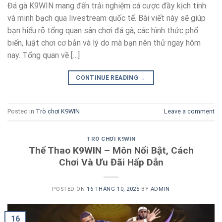
Đá gà K9WIN mang đến trải nghiệm cá cược đầy kịch tính
và minh bạch qua livestream quốc tế. Bài viết này sẽ giúp
bạn hiểu rõ tổng quan sân chơi đá gà, các hình thức phổ
biến, luật chơi cơ bản và lý do mà bạn nên thử ngay hôm
nay. Tổng quan về […]
CONTINUE READING
→
Posted in
Trò chơi K9WIN
Leave a comment
TRÒ CHƠI K9WIN
Thể Thao K9WIN – Môn Nổi Bật, Cách
Chơi Và Ưu Đãi Hấp Dẫn
POSTED ON
16 THÁNG 10, 2025
BY
ADMIN
16