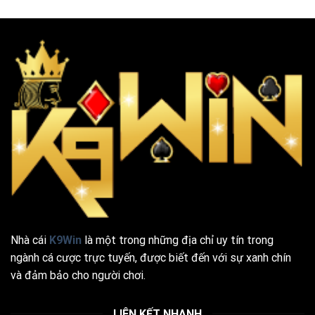
Nhà cái
K9Win
là một trong những địa chỉ uy tín trong
ngành cá cược trực tuyến, được biết đến với sự xanh chín
và đảm bảo cho người chơi.
LIÊN KẾT NHANH