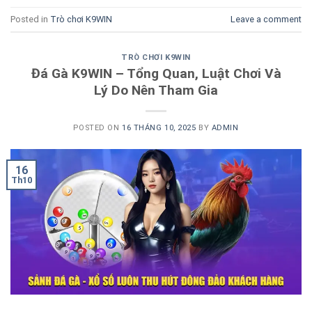
Posted in
Trò chơi K9WIN
Leave a comment
TRÒ CHƠI K9WIN
Đá Gà K9WIN – Tổng Quan, Luật Chơi Và
Lý Do Nên Tham Gia
POSTED ON
16 THÁNG 10, 2025
BY
ADMIN
16
Th10