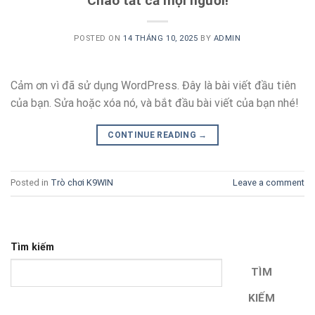
Chào tất cả mọi người!
POSTED ON
14 THÁNG 10, 2025
BY
ADMIN
Cảm ơn vì đã sử dụng WordPress. Đây là bài viết đầu tiên
của bạn. Sửa hoặc xóa nó, và bắt đầu bài viết của bạn nhé!
CONTINUE READING
→
Posted in
Trò chơi K9WIN
Leave a comment
Tìm kiếm
TÌM
KIẾM