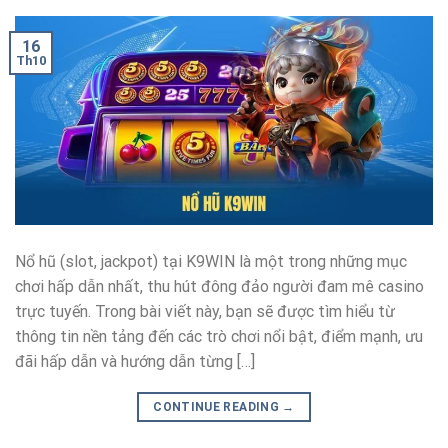
16
Th10
Nổ hũ (slot, jackpot) tại K9WIN là một trong những mục
chơi hấp dẫn nhất, thu hút đông đảo người đam mê casino
trực tuyến. Trong bài viết này, bạn sẽ được tìm hiểu từ
thông tin nền tảng đến các trò chơi nổi bật, điểm mạnh, ưu
đãi hấp dẫn và hướng dẫn từng […]
CONTINUE READING
→