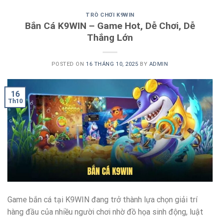
TRÒ CHƠI K9WIN
Bắn Cá K9WIN – Game Hot, Dễ Chơi, Dễ
Thắng Lớn
POSTED ON
16 THÁNG 10, 2025
BY
ADMIN
16
Th10
Game bắn cá tại K9WIN đang trở thành lựa chọn giải trí
hàng đầu của nhiều người chơi nhờ đồ họa sinh động, luật