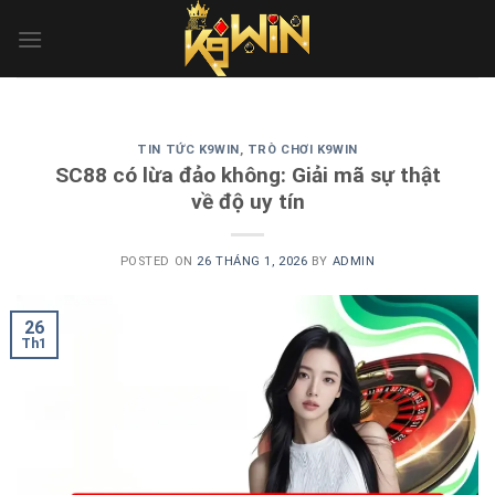
Skip
to
content
TIN TỨC K9WIN
,
TRÒ CHƠI K9WIN
SC88 có lừa đảo không: Giải mã sự thật
về độ uy tín
POSTED ON
26 THÁNG 1, 2026
BY
ADMIN
26
Th1